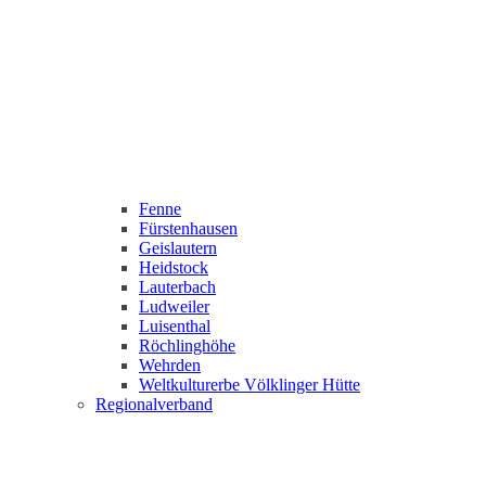
Fenne
Fürstenhausen
Geislautern
Heidstock
Lauterbach
Ludweiler
Luisenthal
Röchlinghöhe
Wehrden
Weltkulturerbe Völklinger Hütte
Regionalverband