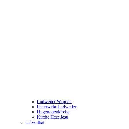
Ludweiler Wappen
Feuerwehr Ludweiler
Hugenottenkirche
Kirche Herz Jesu
Luisenthal