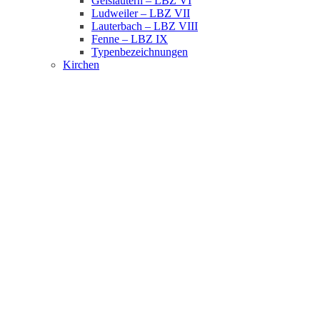
Geislautern – LBZ VI
Ludweiler – LBZ VII
Lauterbach – LBZ VIII
Fenne – LBZ IX
Typenbezeichnungen
Kirchen