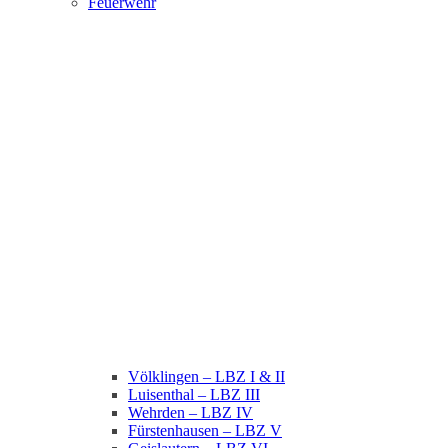
Feuerwehr
Völklingen – LBZ I & II
Luisenthal – LBZ III
Wehrden – LBZ IV
Fürstenhausen – LBZ V