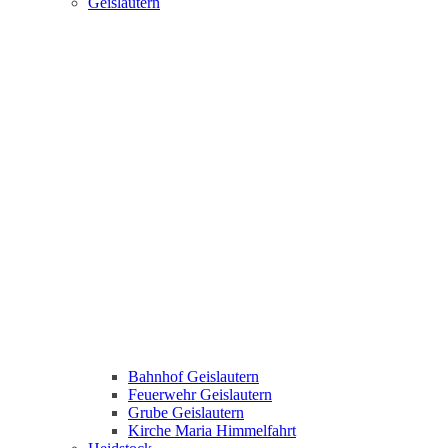
Geislautern
Bahnhof Geislautern
Feuerwehr Geislautern
Grube Geislautern
Kirche Maria Himmelfahrt