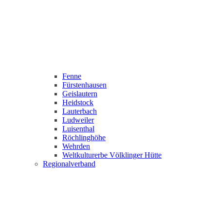
Fenne
Fürstenhausen
Geislautern
Heidstock
Lauterbach
Ludweiler
Luisenthal
Röchlinghöhe
Wehrden
Weltkulturerbe Völklinger Hütte
Regionalverband