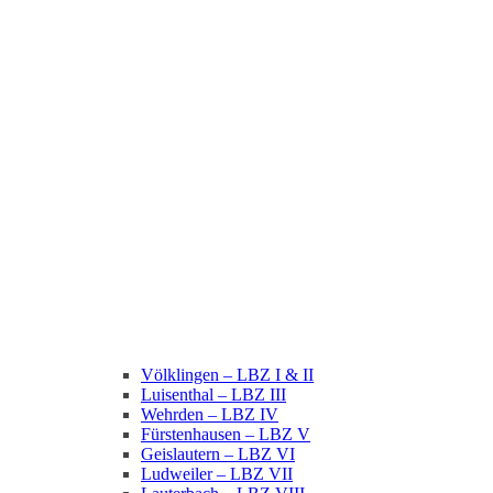
Völklingen – LBZ I & II
Luisenthal – LBZ III
Wehrden – LBZ IV
Fürstenhausen – LBZ V
Geislautern – LBZ VI
Ludweiler – LBZ VII