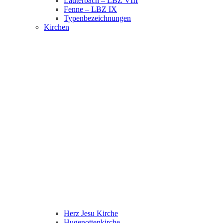
Lauterbach – LBZ VIII
Fenne – LBZ IX
Typenbezeichnungen
Kirchen
Herz Jesu Kirche
Hugenottenkirche