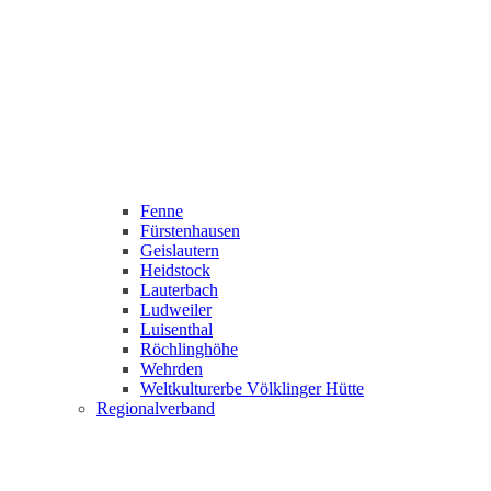
Fenne
Fürstenhausen
Geislautern
Heidstock
Lauterbach
Ludweiler
Luisenthal
Röchlinghöhe
Wehrden
Weltkulturerbe Völklinger Hütte
Regionalverband