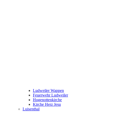
Ludweiler Wappen
Feuerwehr Ludweiler
Hugenottenkirche
Kirche Herz Jesu
Luisenthal