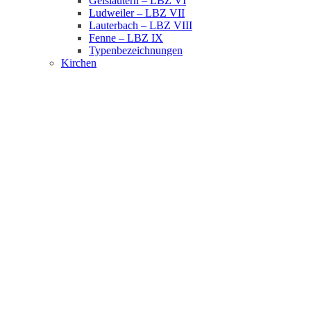
Geislautern – LBZ VI
Ludweiler – LBZ VII
Lauterbach – LBZ VIII
Fenne – LBZ IX
Typenbezeichnungen
Kirchen