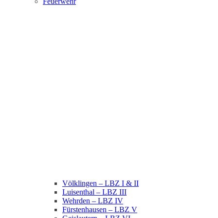
Feuerwehr
Völklingen – LBZ I & II
Luisenthal – LBZ III
Wehrden – LBZ IV
Fürstenhausen – LBZ V