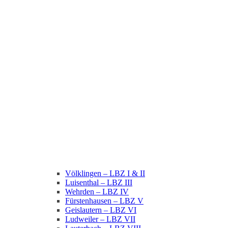
Völklingen – LBZ I & II
Luisenthal – LBZ III
Wehrden – LBZ IV
Fürstenhausen – LBZ V
Geislautern – LBZ VI
Ludweiler – LBZ VII