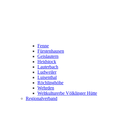
Fenne
Fürstenhausen
Geislautern
Heidstock
Lauterbach
Ludweiler
Luisenthal
Röchlinghöhe
Wehrden
Weltkulturerbe Völklinger Hütte
Regionalverband