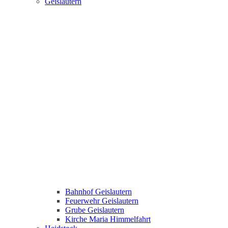
Geislautern
Bahnhof Geislautern
Feuerwehr Geislautern
Grube Geislautern
Kirche Maria Himmelfahrt