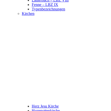
Lauterbach – LBZ VIII
Fenne – LBZ IX
Typenbezeichnungen
Kirchen
Herz Jesu Kirche
Hugenottenkirche