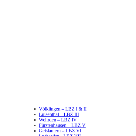
Völklingen – LBZ I & II
Luisenthal – LBZ III
Wehrden – LBZ IV
Fürstenhausen – LBZ V
Geislautern – LBZ VI