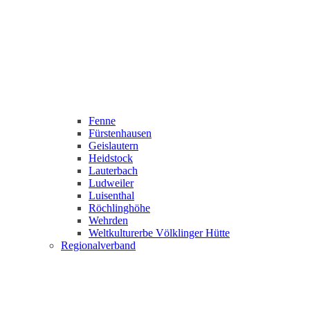
Fenne
Fürstenhausen
Geislautern
Heidstock
Lauterbach
Ludweiler
Luisenthal
Röchlinghöhe
Wehrden
Weltkulturerbe Völklinger Hütte
Regionalverband