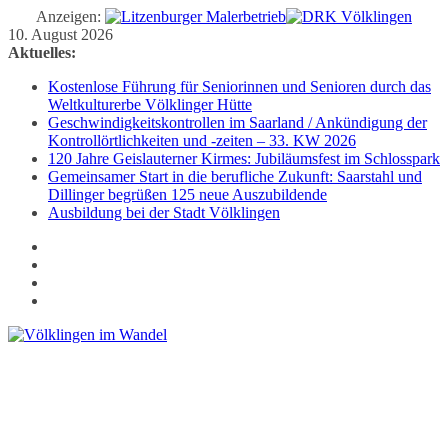
Anzeigen:
Zum
10. August 2026
Inhalt
Aktuelles:
springen
Kostenlose Führung für Seniorinnen und Senioren durch das
Weltkulturerbe Völklinger Hütte
Geschwindigkeitskontrollen im Saarland / Ankündigung der
Kontrollörtlichkeiten und -zeiten – 33. KW 2026
120 Jahre Geislauterner Kirmes: Jubiläumsfest im Schlosspark
Gemeinsamer Start in die berufliche Zukunft: Saarstahl und
Dillinger begrüßen 125 neue Auszubildende
Ausbildung bei der Stadt Völklingen