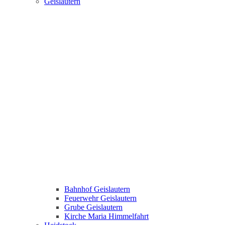
Geislautern
Bahnhof Geislautern
Feuerwehr Geislautern
Grube Geislautern
Kirche Maria Himmelfahrt