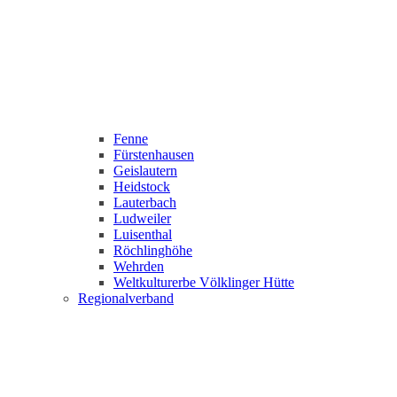
Fenne
Fürstenhausen
Geislautern
Heidstock
Lauterbach
Ludweiler
Luisenthal
Röchlinghöhe
Wehrden
Weltkulturerbe Völklinger Hütte
Regionalverband