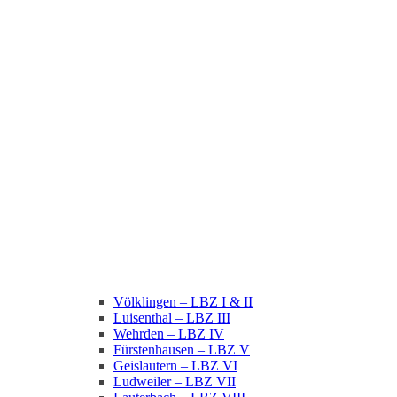
Völklingen – LBZ I & II
Luisenthal – LBZ III
Wehrden – LBZ IV
Fürstenhausen – LBZ V
Geislautern – LBZ VI
Ludweiler – LBZ VII