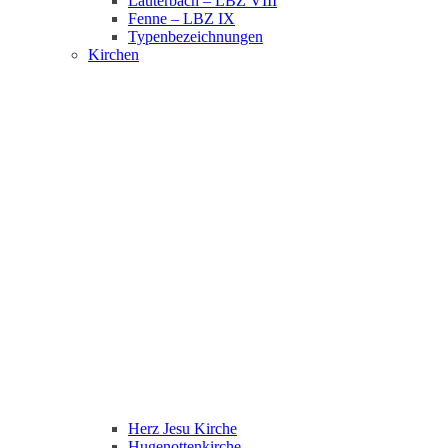
Lauterbach – LBZ VIII
Fenne – LBZ IX
Typenbezeichnungen
Kirchen
Herz Jesu Kirche
Hugenottenkirche