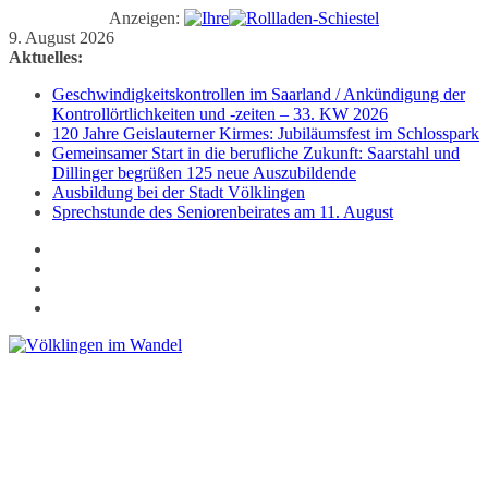
Anzeigen:
Zum
9. August 2026
Inhalt
Aktuelles:
springen
Geschwindigkeitskontrollen im Saarland / Ankündigung der
Kontrollörtlichkeiten und -zeiten – 33. KW 2026
120 Jahre Geislauterner Kirmes: Jubiläumsfest im Schlosspark
Gemeinsamer Start in die berufliche Zukunft: Saarstahl und
Dillinger begrüßen 125 neue Auszubildende
Ausbildung bei der Stadt Völklingen
Sprechstunde des Seniorenbeirates am 11. August