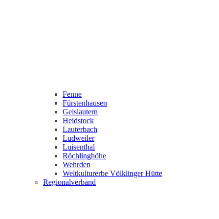
Fenne
Fürstenhausen
Geislautern
Heidstock
Lauterbach
Ludweiler
Luisenthal
Röchlinghöhe
Wehrden
Weltkulturerbe Völklinger Hütte
Regionalverband