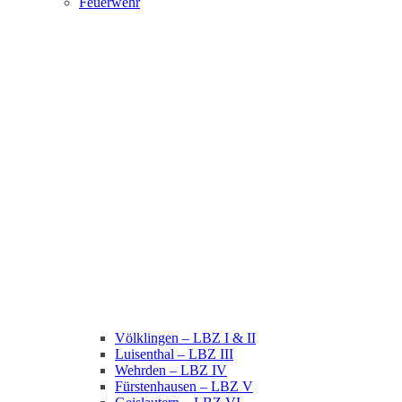
Feuerwehr
Völklingen – LBZ I & II
Luisenthal – LBZ III
Wehrden – LBZ IV
Fürstenhausen – LBZ V