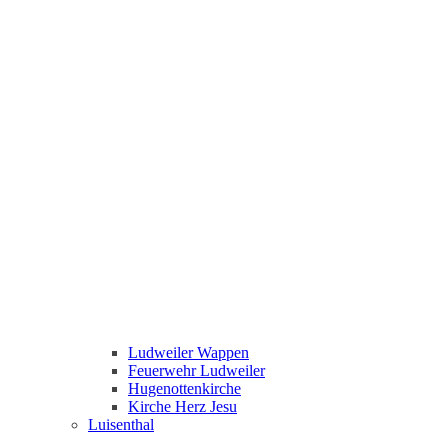
Ludweiler Wappen
Feuerwehr Ludweiler
Hugenottenkirche
Kirche Herz Jesu
Luisenthal