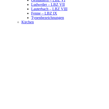
Geislautern – LBZ VI
Ludweiler – LBZ VII
Lauterbach – LBZ VIII
Fenne – LBZ IX
Typenbezeichnungen
Kirchen