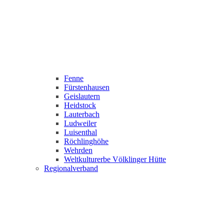
Fenne
Fürstenhausen
Geislautern
Heidstock
Lauterbach
Ludweiler
Luisenthal
Röchlinghöhe
Wehrden
Weltkulturerbe Völklinger Hütte
Regionalverband