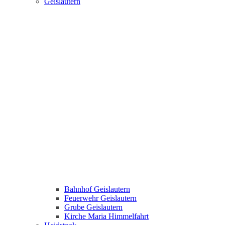
Geislautern
Bahnhof Geislautern
Feuerwehr Geislautern
Grube Geislautern
Kirche Maria Himmelfahrt