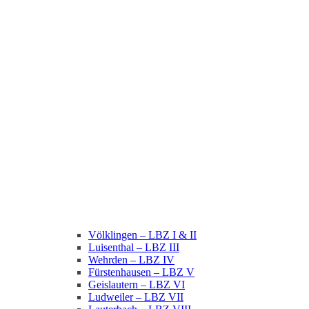
Völklingen – LBZ I & II
Luisenthal – LBZ III
Wehrden – LBZ IV
Fürstenhausen – LBZ V
Geislautern – LBZ VI
Ludweiler – LBZ VII