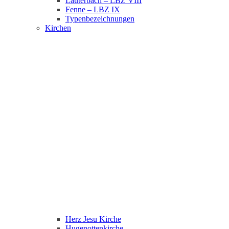
Lauterbach – LBZ VIII
Fenne – LBZ IX
Typenbezeichnungen
Kirchen
Herz Jesu Kirche
Hugenottenkirche