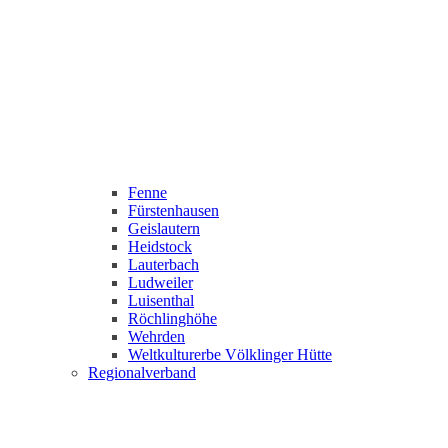
Fenne
Fürstenhausen
Geislautern
Heidstock
Lauterbach
Ludweiler
Luisenthal
Röchlinghöhe
Wehrden
Weltkulturerbe Völklinger Hütte
Regionalverband