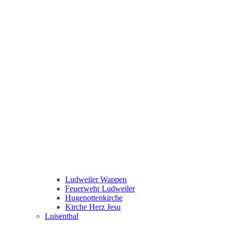
Ludweiler Wappen
Feuerwehr Ludweiler
Hugenottenkirche
Kirche Herz Jesu
Luisenthal