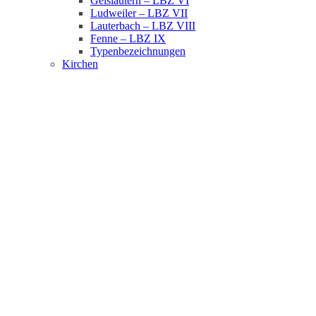
Geislautern – LBZ VI
Ludweiler – LBZ VII
Lauterbach – LBZ VIII
Fenne – LBZ IX
Typenbezeichnungen
Kirchen