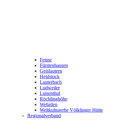
Fenne
Fürstenhausen
Geislautern
Heidstock
Lauterbach
Ludweiler
Luisenthal
Röchlinghöhe
Wehrden
Weltkulturerbe Völklinger Hütte
Regionalverband