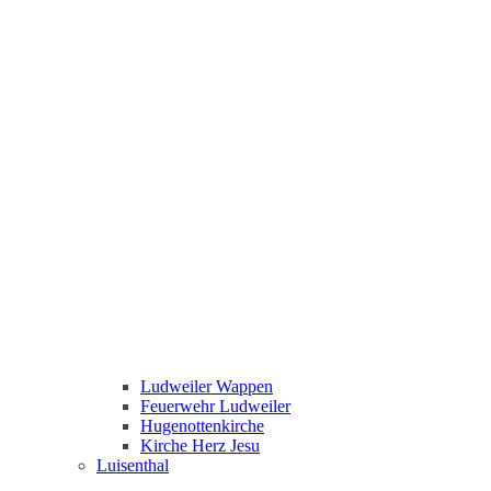
Ludweiler Wappen
Feuerwehr Ludweiler
Hugenottenkirche
Kirche Herz Jesu
Luisenthal