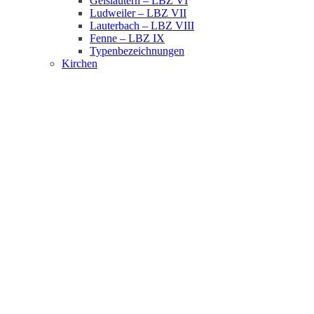
Geislautern – LBZ VI
Ludweiler – LBZ VII
Lauterbach – LBZ VIII
Fenne – LBZ IX
Typenbezeichnungen
Kirchen