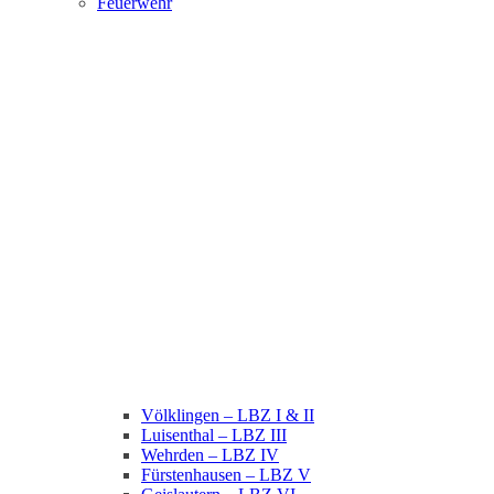
Feuerwehr
Völklingen – LBZ I & II
Luisenthal – LBZ III
Wehrden – LBZ IV
Fürstenhausen – LBZ V