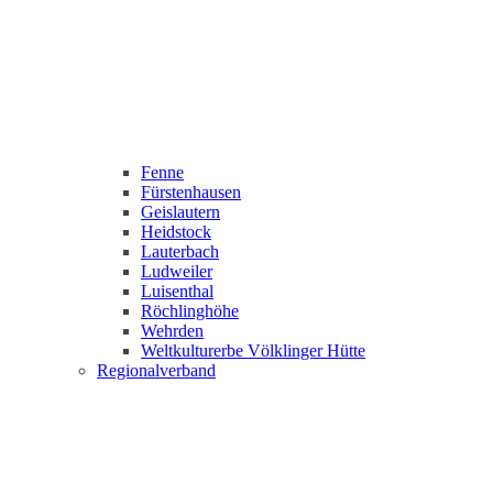
Fenne
Fürstenhausen
Geislautern
Heidstock
Lauterbach
Ludweiler
Luisenthal
Röchlinghöhe
Wehrden
Weltkulturerbe Völklinger Hütte
Regionalverband