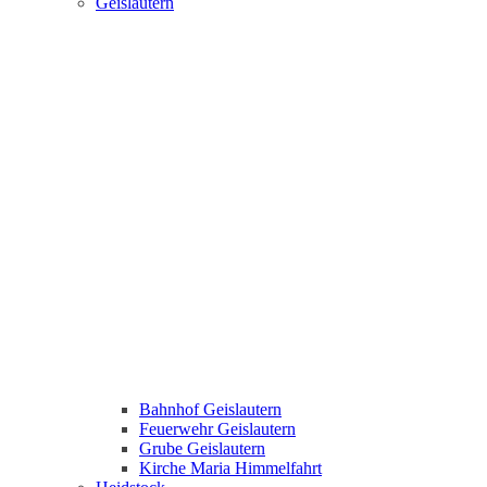
Geislautern
Bahnhof Geislautern
Feuerwehr Geislautern
Grube Geislautern
Kirche Maria Himmelfahrt