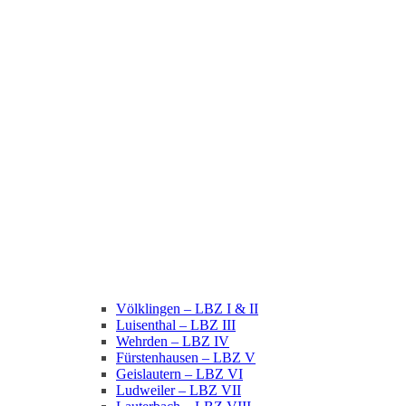
Völklingen – LBZ I & II
Luisenthal – LBZ III
Wehrden – LBZ IV
Fürstenhausen – LBZ V
Geislautern – LBZ VI
Ludweiler – LBZ VII