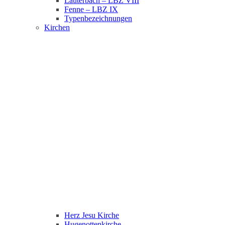
Lauterbach – LBZ VIII
Fenne – LBZ IX
Typenbezeichnungen
Kirchen
Herz Jesu Kirche
Hugenottenkirche