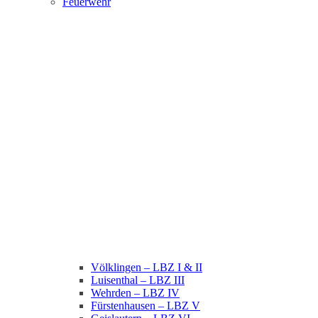
Feuerwehr
Völklingen – LBZ I & II
Luisenthal – LBZ III
Wehrden – LBZ IV
Fürstenhausen – LBZ V