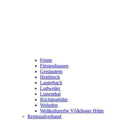
Fenne
Fürstenhausen
Geislautern
Heidstock
Lauterbach
Ludweiler
Luisenthal
Röchlinghöhe
Wehrden
Weltkulturerbe Völklinger Hütte
Regionalverband