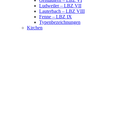
Geislautern – LBZ VI
Ludweiler – LBZ VII
Lauterbach – LBZ VIII
Fenne – LBZ IX
Typenbezeichnungen
Kirchen