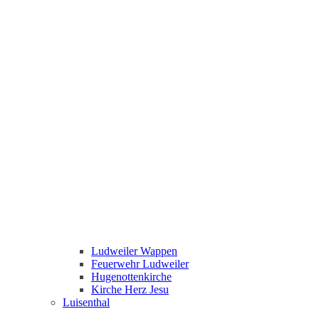
Ludweiler Wappen
Feuerwehr Ludweiler
Hugenottenkirche
Kirche Herz Jesu
Luisenthal