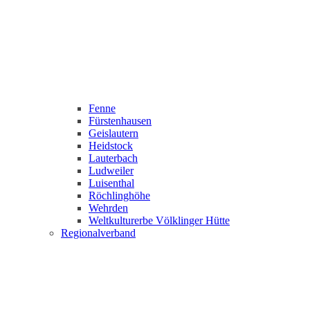
Fenne
Fürstenhausen
Geislautern
Heidstock
Lauterbach
Ludweiler
Luisenthal
Röchlinghöhe
Wehrden
Weltkulturerbe Völklinger Hütte
Regionalverband