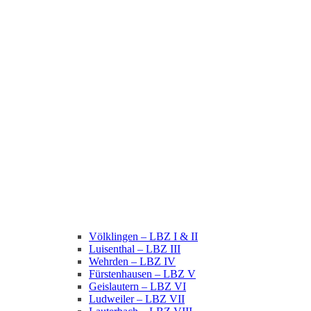
Völklingen – LBZ I & II
Luisenthal – LBZ III
Wehrden – LBZ IV
Fürstenhausen – LBZ V
Geislautern – LBZ VI
Ludweiler – LBZ VII