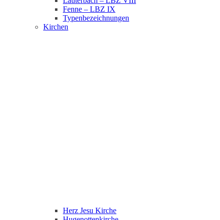
Lauterbach – LBZ VIII
Fenne – LBZ IX
Typenbezeichnungen
Kirchen
Herz Jesu Kirche
Hugenottenkirche