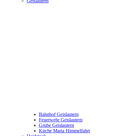
Geislautern
Bahnhof Geislautern
Feuerwehr Geislautern
Grube Geislautern
Kirche Maria Himmelfahrt