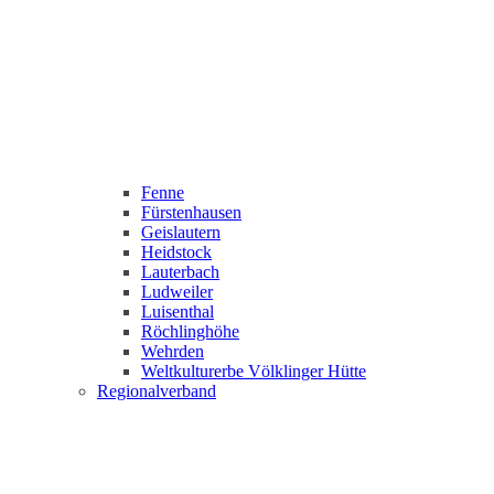
Fenne
Fürstenhausen
Geislautern
Heidstock
Lauterbach
Ludweiler
Luisenthal
Röchlinghöhe
Wehrden
Weltkulturerbe Völklinger Hütte
Regionalverband