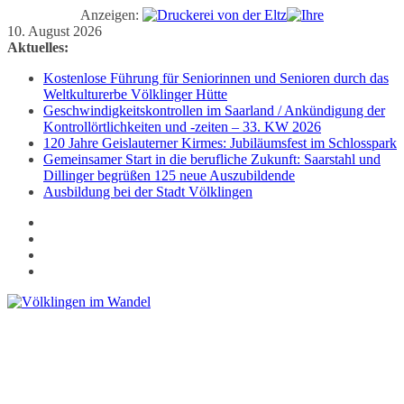
Anzeigen:
Zum
10. August 2026
Inhalt
Aktuelles:
springen
Kostenlose Führung für Seniorinnen und Senioren durch das
Weltkulturerbe Völklinger Hütte
Geschwindigkeitskontrollen im Saarland / Ankündigung der
Kontrollörtlichkeiten und -zeiten – 33. KW 2026
120 Jahre Geislauterner Kirmes: Jubiläumsfest im Schlosspark
Gemeinsamer Start in die berufliche Zukunft: Saarstahl und
Dillinger begrüßen 125 neue Auszubildende
Ausbildung bei der Stadt Völklingen