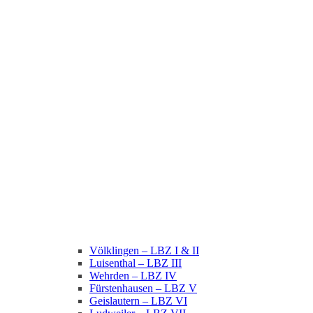
Völklingen – LBZ I & II
Luisenthal – LBZ III
Wehrden – LBZ IV
Fürstenhausen – LBZ V
Geislautern – LBZ VI