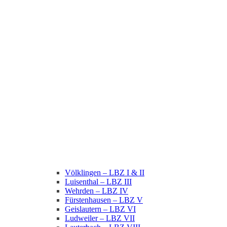
Völklingen – LBZ I & II
Luisenthal – LBZ III
Wehrden – LBZ IV
Fürstenhausen – LBZ V
Geislautern – LBZ VI
Ludweiler – LBZ VII