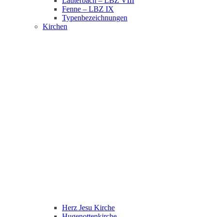
Lauterbach – LBZ VIII
Fenne – LBZ IX
Typenbezeichnungen
Kirchen
Herz Jesu Kirche
Hugenottenkirche