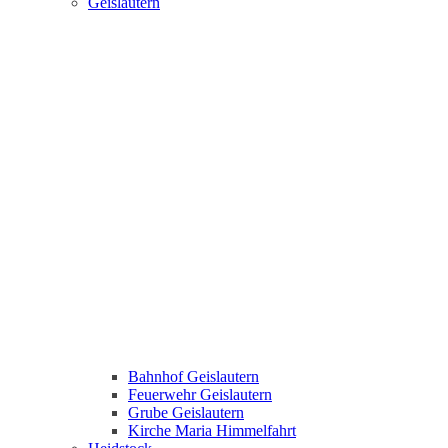
Geislautern
Bahnhof Geislautern
Feuerwehr Geislautern
Grube Geislautern
Kirche Maria Himmelfahrt