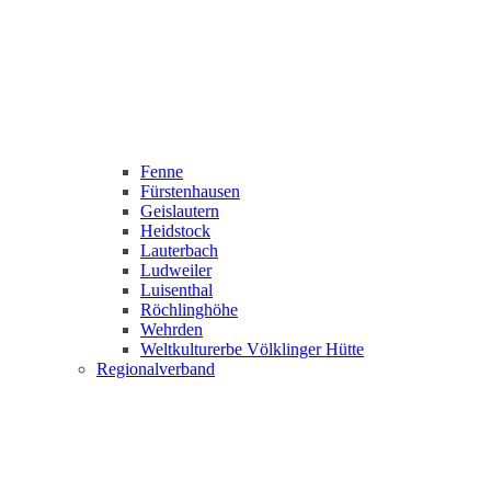
Fenne
Fürstenhausen
Geislautern
Heidstock
Lauterbach
Ludweiler
Luisenthal
Röchlinghöhe
Wehrden
Weltkulturerbe Völklinger Hütte
Regionalverband