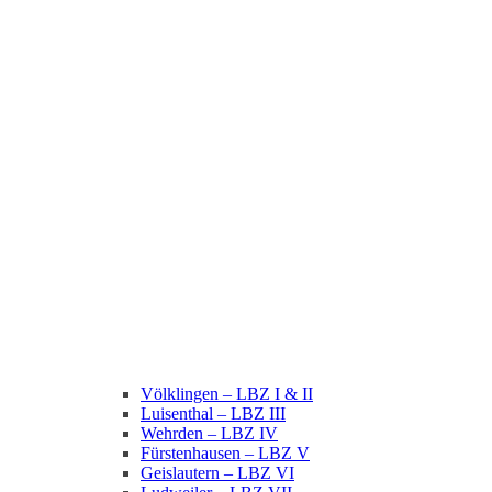
Völklingen – LBZ I & II
Luisenthal – LBZ III
Wehrden – LBZ IV
Fürstenhausen – LBZ V
Geislautern – LBZ VI