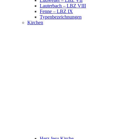
Ludweiler – LBZ VII
Lauterbach – LBZ VIII
Fenne – LBZ IX
Typenbezeichnungen
Kirchen
Herz Jesu Kirche