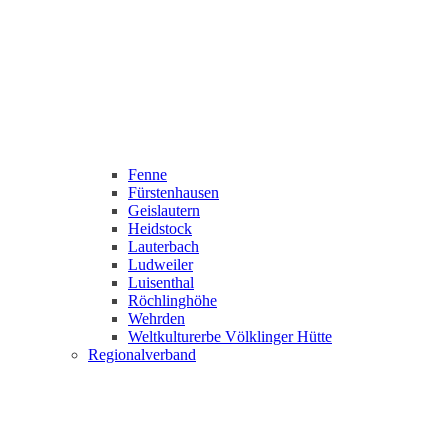
Fenne
Fürstenhausen
Geislautern
Heidstock
Lauterbach
Ludweiler
Luisenthal
Röchlinghöhe
Wehrden
Weltkulturerbe Völklinger Hütte
Regionalverband