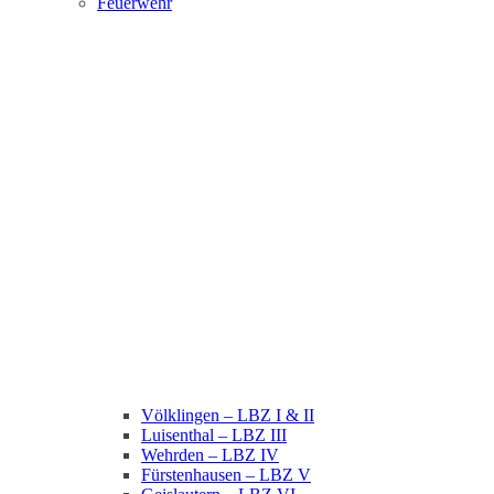
Feuerwehr
Völklingen – LBZ I & II
Luisenthal – LBZ III
Wehrden – LBZ IV
Fürstenhausen – LBZ V