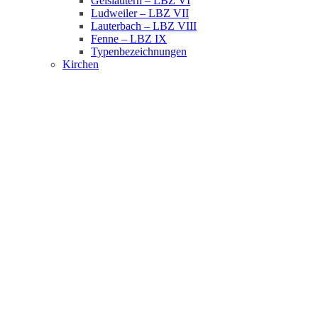
Geislautern – LBZ VI
Ludweiler – LBZ VII
Lauterbach – LBZ VIII
Fenne – LBZ IX
Typenbezeichnungen
Kirchen