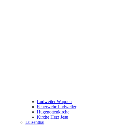
Ludweiler Wappen
Feuerwehr Ludweiler
Hugenottenkirche
Kirche Herz Jesu
Luisenthal