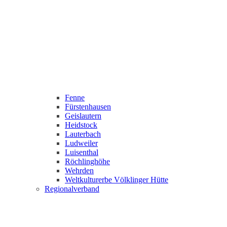
Fenne
Fürstenhausen
Geislautern
Heidstock
Lauterbach
Ludweiler
Luisenthal
Röchlinghöhe
Wehrden
Weltkulturerbe Völklinger Hütte
Regionalverband