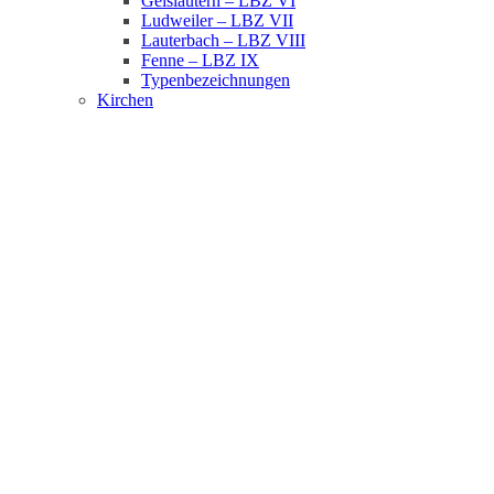
Geislautern – LBZ VI
Ludweiler – LBZ VII
Lauterbach – LBZ VIII
Fenne – LBZ IX
Typenbezeichnungen
Kirchen