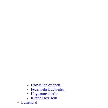
Ludweiler Wappen
Feuerwehr Ludweiler
Hugenottenkirche
Kirche Herz Jesu
Luisenthal