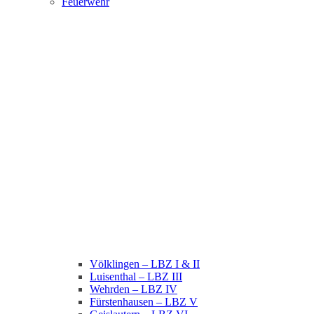
Feuerwehr
Völklingen – LBZ I & II
Luisenthal – LBZ III
Wehrden – LBZ IV
Fürstenhausen – LBZ V