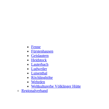
Fenne
Fürstenhausen
Geislautern
Heidstock
Lauterbach
Ludweiler
Luisenthal
Röchlinghöhe
Wehrden
Weltkulturerbe Völklinger Hütte
Regionalverband