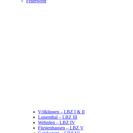
Feuerwehr
Völklingen – LBZ I & II
Luisenthal – LBZ III
Wehrden – LBZ IV
Fürstenhausen – LBZ V