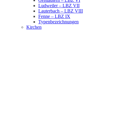
Geislautern – LBZ VI
Ludweiler – LBZ VII
Lauterbach – LBZ VIII
Fenne – LBZ IX
Typenbezeichnungen
Kirchen