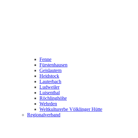
Fenne
Fürstenhausen
Geislautern
Heidstock
Lauterbach
Ludweiler
Luisenthal
Röchlinghöhe
Wehrden
Weltkulturerbe Völklinger Hütte
Regionalverband