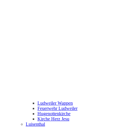
Ludweiler Wappen
Feuerwehr Ludweiler
Hugenottenkirche
Kirche Herz Jesu
Luisenthal