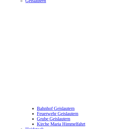
Geislautern
Bahnhof Geislautern
Feuerwehr Geislautern
Grube Geislautern
Kirche Maria Himmelfahrt