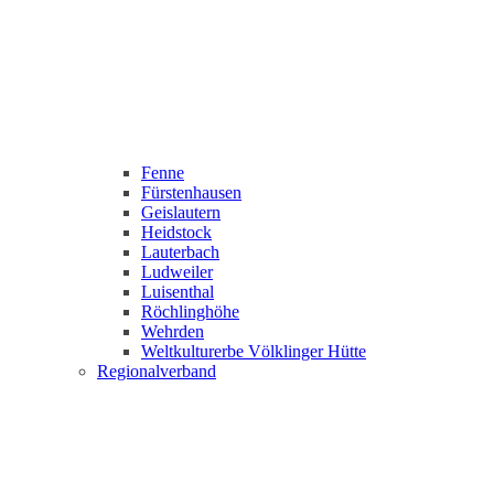
Fenne
Fürstenhausen
Geislautern
Heidstock
Lauterbach
Ludweiler
Luisenthal
Röchlinghöhe
Wehrden
Weltkulturerbe Völklinger Hütte
Regionalverband