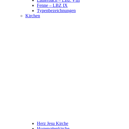
Lauterbach – LBZ VIII
Fenne – LBZ IX
Typenbezeichnungen
Kirchen
Herz Jesu Kirche
Hugenottenkirche