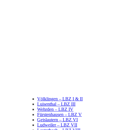
Völklingen – LBZ I & II
Luisenthal – LBZ III
Wehrden – LBZ IV
Fürstenhausen – LBZ V
Geislautern – LBZ VI
Ludweiler – LBZ VII