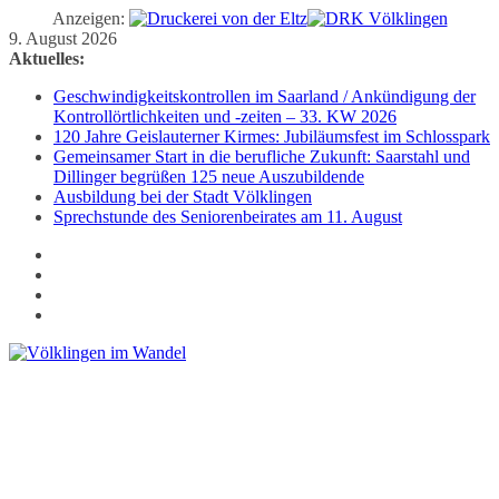
Anzeigen:
Zum
9. August 2026
Inhalt
Aktuelles:
springen
Geschwindigkeitskontrollen im Saarland / Ankündigung der
Kontrollörtlichkeiten und -zeiten – 33. KW 2026
120 Jahre Geislauterner Kirmes: Jubiläumsfest im Schlosspark
Gemeinsamer Start in die berufliche Zukunft: Saarstahl und
Dillinger begrüßen 125 neue Auszubildende
Ausbildung bei der Stadt Völklingen
Sprechstunde des Seniorenbeirates am 11. August