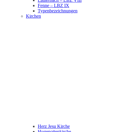
Lauterbach – LBZ VIII
Fenne – LBZ IX
Typenbezeichnungen
Kirchen
Herz Jesu Kirche
Hugenottenkirche