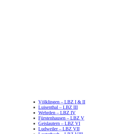
Völklingen – LBZ I & II
Luisenthal – LBZ III
Wehrden – LBZ IV
Fürstenhausen – LBZ V
Geislautern – LBZ VI
Ludweiler – LBZ VII