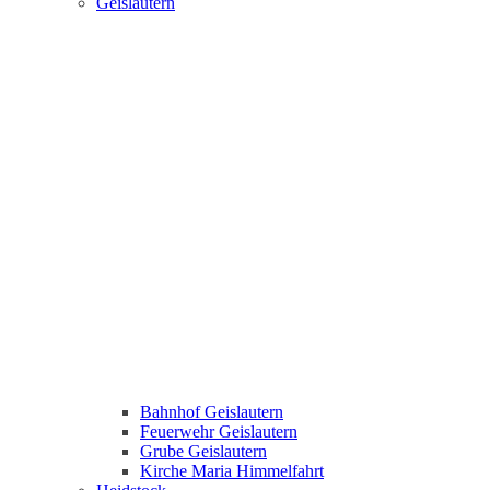
Geislautern
Bahnhof Geislautern
Feuerwehr Geislautern
Grube Geislautern
Kirche Maria Himmelfahrt