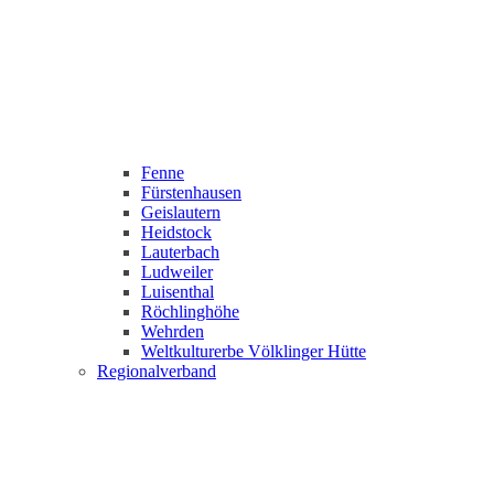
Fenne
Fürstenhausen
Geislautern
Heidstock
Lauterbach
Ludweiler
Luisenthal
Röchlinghöhe
Wehrden
Weltkulturerbe Völklinger Hütte
Regionalverband