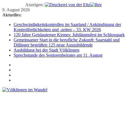
Anzeigen:
Zum
9. August 2026
Inhalt
Aktuelles:
springen
Geschwindigkeitskontrollen im Saarland / Ankündigung der
Kontrollörtlichkeiten und -zeiten – 33. KW 2026
120 Jahre Geislauterner Kirmes: Jubiläumsfest im Schlosspark
Gemeinsamer Start in die berufliche Zukunft: Saarstahl und
Dillinger begrüßen 125 neue Auszubildende
Ausbildung bei der Stadt Völklingen
Sprechstunde des Seniorenbeirates am 11. August