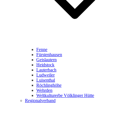
Fenne
Fürstenhausen
Geislautern
Heidstock
Lauterbach
Ludweiler
Luisenthal
Röchlinghöhe
Wehrden
Weltkulturerbe Völklinger Hütte
Regionalverband