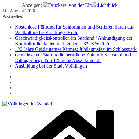
Anzeigen:
Zum
10. August 2026
Inhalt
Aktuelles:
springen
Kostenlose Führung für Seniorinnen und Senioren durch das
Weltkulturerbe Völklinger Hütte
Geschwindigkeitskontrollen im Saarland / Ankündigung der
Kontrollörtlichkeiten und -zeiten – 33. KW 2026
120 Jahre Geislauterner Kirmes: Jubiläumsfest im Schlosspark
Gemeinsamer Start in die berufliche Zukunft: Saarstahl und
Dillinger begrüßen 125 neue Auszubildende
Ausbildung bei der Stadt Völklingen