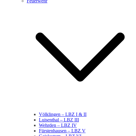
Feuerwehr
Völklingen – LBZ I & II
Luisenthal – LBZ III
Wehrden – LBZ IV
Fürstenhausen – LBZ V