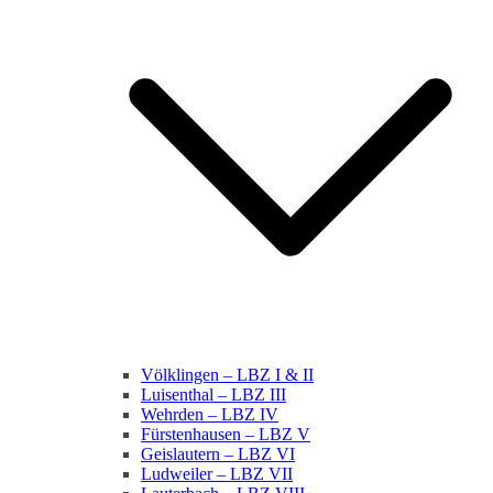
Völklingen – LBZ I & II
Luisenthal – LBZ III
Wehrden – LBZ IV
Fürstenhausen – LBZ V
Geislautern – LBZ VI
Ludweiler – LBZ VII