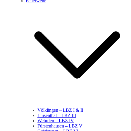
Feuerwehr
Völklingen – LBZ I & II
Luisenthal – LBZ III
Wehrden – LBZ IV
Fürstenhausen – LBZ V