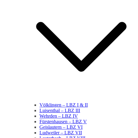
Völklingen – LBZ I & II
Luisenthal – LBZ III
Wehrden – LBZ IV
Fürstenhausen – LBZ V
Geislautern – LBZ VI
Ludweiler – LBZ VII