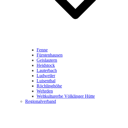
Fenne
Fürstenhausen
Geislautern
Heidstock
Lauterbach
Ludweiler
Luisenthal
Röchlinghöhe
Wehrden
Weltkulturerbe Völklinger Hütte
Regionalverband