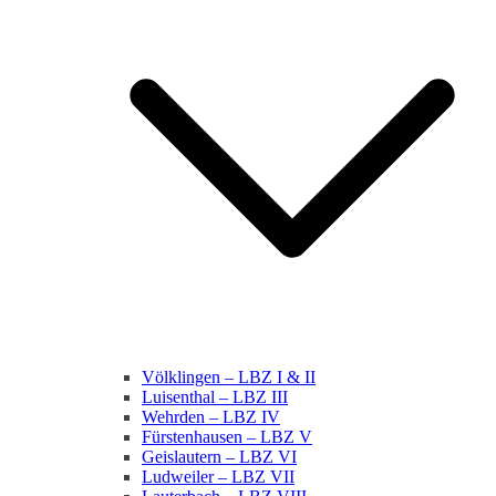
Völklingen – LBZ I & II
Luisenthal – LBZ III
Wehrden – LBZ IV
Fürstenhausen – LBZ V
Geislautern – LBZ VI
Ludweiler – LBZ VII