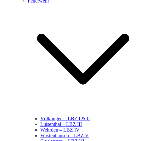
Feuerwehr
Völklingen – LBZ I & II
Luisenthal – LBZ III
Wehrden – LBZ IV
Fürstenhausen – LBZ V