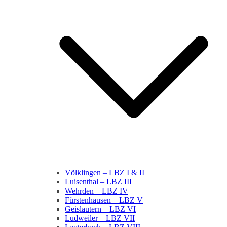
Völklingen – LBZ I & II
Luisenthal – LBZ III
Wehrden – LBZ IV
Fürstenhausen – LBZ V
Geislautern – LBZ VI
Ludweiler – LBZ VII