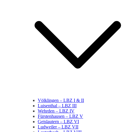
Völklingen – LBZ I & II
Luisenthal – LBZ III
Wehrden – LBZ IV
Fürstenhausen – LBZ V
Geislautern – LBZ VI
Ludweiler – LBZ VII