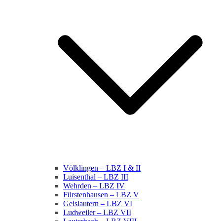
Völklingen – LBZ I & II
Luisenthal – LBZ III
Wehrden – LBZ IV
Fürstenhausen – LBZ V
Geislautern – LBZ VI
Ludweiler – LBZ VII