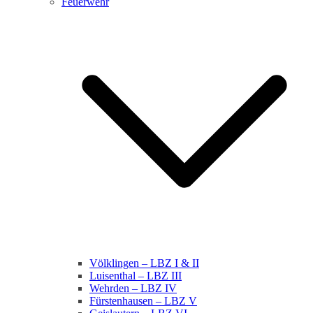
Feuerwehr
Völklingen – LBZ I & II
Luisenthal – LBZ III
Wehrden – LBZ IV
Fürstenhausen – LBZ V