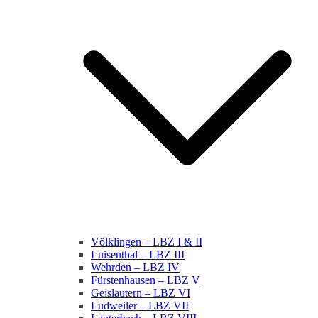
Völklingen – LBZ I & II
Luisenthal – LBZ III
Wehrden – LBZ IV
Fürstenhausen – LBZ V
Geislautern – LBZ VI
Ludweiler – LBZ VII