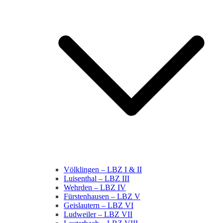
Völklingen – LBZ I & II
Luisenthal – LBZ III
Wehrden – LBZ IV
Fürstenhausen – LBZ V
Geislautern – LBZ VI
Ludweiler – LBZ VII