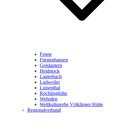
Fenne
Fürstenhausen
Geislautern
Heidstock
Lauterbach
Ludweiler
Luisenthal
Röchlinghöhe
Wehrden
Weltkulturerbe Völklinger Hütte
Regionalverband