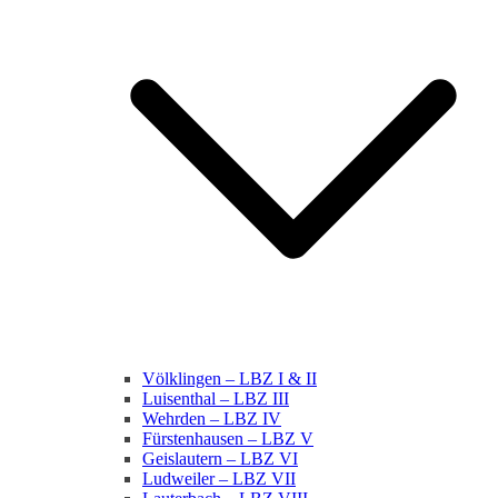
Völklingen – LBZ I & II
Luisenthal – LBZ III
Wehrden – LBZ IV
Fürstenhausen – LBZ V
Geislautern – LBZ VI
Ludweiler – LBZ VII