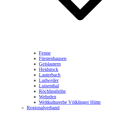
Fenne
Fürstenhausen
Geislautern
Heidstock
Lauterbach
Ludweiler
Luisenthal
Röchlinghöhe
Wehrden
Weltkulturerbe Völklinger Hütte
Regionalverband