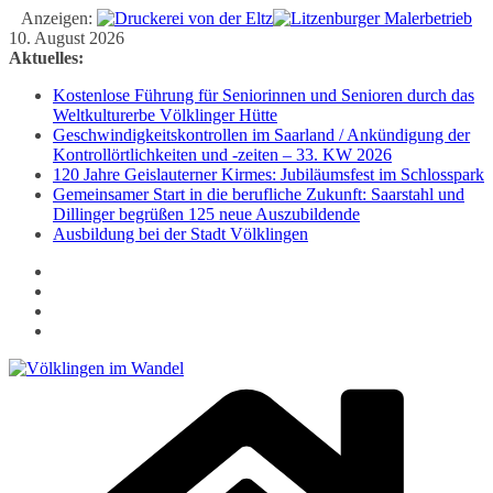
Anzeigen:
Zum
10. August 2026
Inhalt
Aktuelles:
springen
Kostenlose Führung für Seniorinnen und Senioren durch das
Weltkulturerbe Völklinger Hütte
Geschwindigkeitskontrollen im Saarland / Ankündigung der
Kontrollörtlichkeiten und -zeiten – 33. KW 2026
120 Jahre Geislauterner Kirmes: Jubiläumsfest im Schlosspark
Gemeinsamer Start in die berufliche Zukunft: Saarstahl und
Dillinger begrüßen 125 neue Auszubildende
Ausbildung bei der Stadt Völklingen