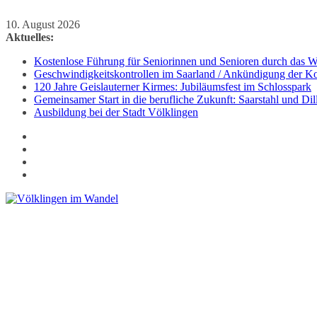
Zum
10. August 2026
Inhalt
Aktuelles:
springen
Kostenlose Führung für Seniorinnen und Senioren durch das We
Geschwindigkeitskontrollen im Saarland / Ankündigung der Kon
120 Jahre Geislauterner Kirmes: Jubiläumsfest im Schlosspark
Gemeinsamer Start in die berufliche Zukunft: Saarstahl und D
Ausbildung bei der Stadt Völklingen