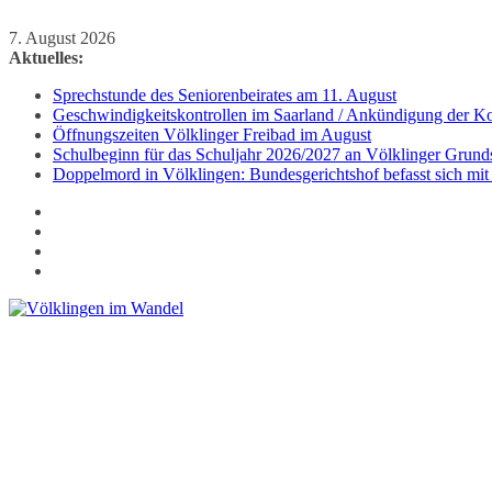
Zum
7. August 2026
Inhalt
Aktuelles:
springen
Sprechstunde des Seniorenbeirates am 11. August
Geschwindigkeitskontrollen im Saarland / Ankündigung der Kon
Öffnungszeiten Völklinger Freibad im August
Schulbeginn für das Schuljahr 2026/2027 an Völklinger Grund
Doppelmord in Völklingen: Bundesgerichtshof befasst sich mit