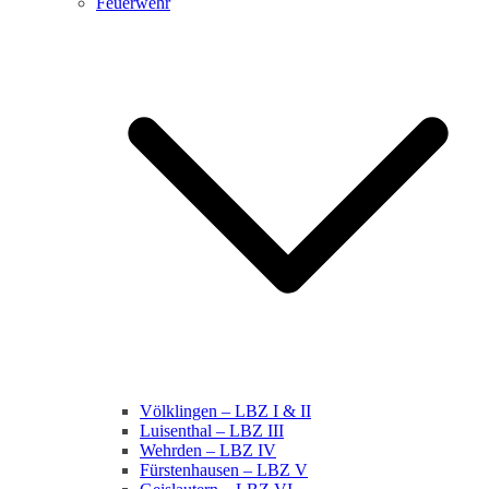
Feuerwehr
Völklingen – LBZ I & II
Luisenthal – LBZ III
Wehrden – LBZ IV
Fürstenhausen – LBZ V