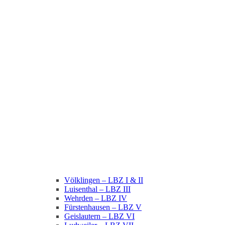
Völklingen – LBZ I & II
Luisenthal – LBZ III
Wehrden – LBZ IV
Fürstenhausen – LBZ V
Geislautern – LBZ VI