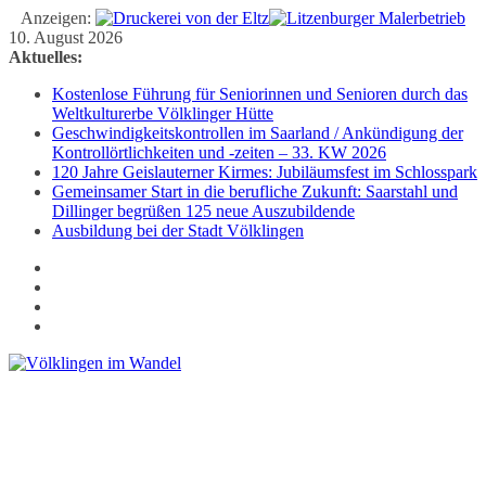
Anzeigen:
Zum
10. August 2026
Inhalt
Aktuelles:
springen
Kostenlose Führung für Seniorinnen und Senioren durch das
Weltkulturerbe Völklinger Hütte
Geschwindigkeitskontrollen im Saarland / Ankündigung der
Kontrollörtlichkeiten und -zeiten – 33. KW 2026
120 Jahre Geislauterner Kirmes: Jubiläumsfest im Schlosspark
Gemeinsamer Start in die berufliche Zukunft: Saarstahl und
Dillinger begrüßen 125 neue Auszubildende
Ausbildung bei der Stadt Völklingen