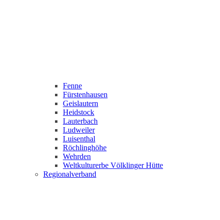
Fenne
Fürstenhausen
Geislautern
Heidstock
Lauterbach
Ludweiler
Luisenthal
Röchlinghöhe
Wehrden
Weltkulturerbe Völklinger Hütte
Regionalverband