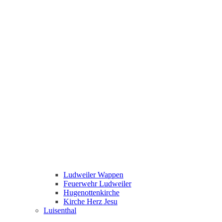
Ludweiler Wappen
Feuerwehr Ludweiler
Hugenottenkirche
Kirche Herz Jesu
Luisenthal