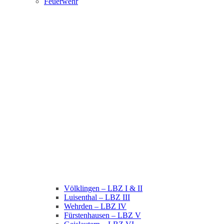
Feuerwehr
Völklingen – LBZ I & II
Luisenthal – LBZ III
Wehrden – LBZ IV
Fürstenhausen – LBZ V