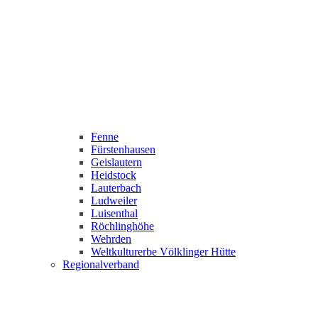
Fenne
Fürstenhausen
Geislautern
Heidstock
Lauterbach
Ludweiler
Luisenthal
Röchlinghöhe
Wehrden
Weltkulturerbe Völklinger Hütte
Regionalverband