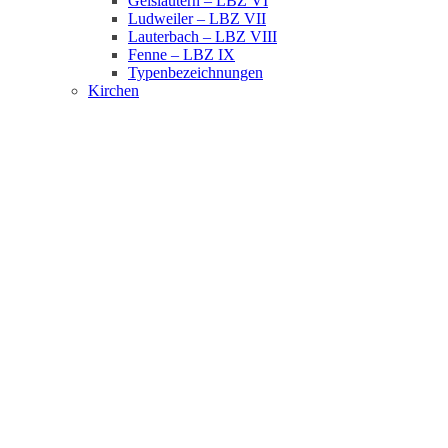
Geislautern – LBZ VI
Ludweiler – LBZ VII
Lauterbach – LBZ VIII
Fenne – LBZ IX
Typenbezeichnungen
Kirchen