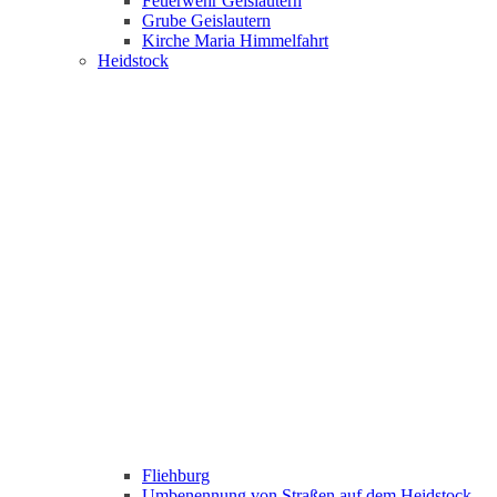
Feuerwehr Geislautern
Grube Geislautern
Kirche Maria Himmelfahrt
Heidstock
Fliehburg
Umbenennung von Straßen auf dem Heidstock