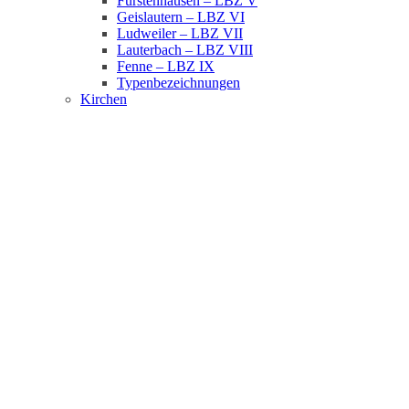
Fürstenhausen – LBZ V
Geislautern – LBZ VI
Ludweiler – LBZ VII
Lauterbach – LBZ VIII
Fenne – LBZ IX
Typenbezeichnungen
Kirchen