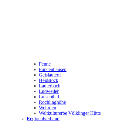
Fenne
Fürstenhausen
Geislautern
Heidstock
Lauterbach
Ludweiler
Luisenthal
Röchlinghöhe
Wehrden
Weltkulturerbe Völklinger Hütte
Regionalverband