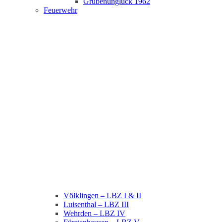
Grubenunglück 1962
Feuerwehr
Völklingen – LBZ I & II
Luisenthal – LBZ III
Wehrden – LBZ IV