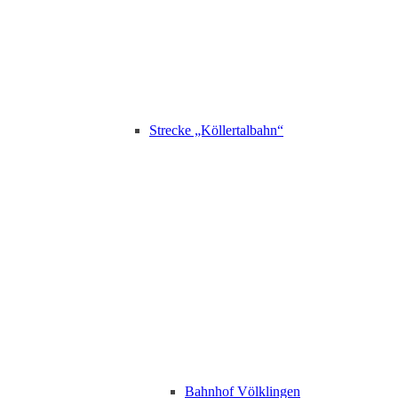
Strecke „Köllertalbahn“
Bahnhof Völklingen