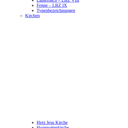
Lauterbach – LBZ VIII
Fenne – LBZ IX
Typenbezeichnungen
Kirchen
Herz Jesu Kirche
Hugenottenkirche