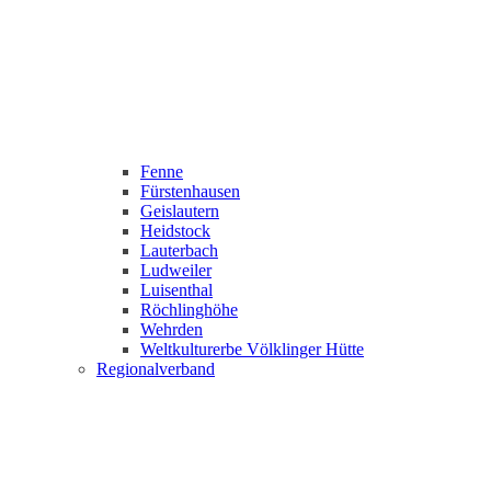
Fenne
Fürstenhausen
Geislautern
Heidstock
Lauterbach
Ludweiler
Luisenthal
Röchlinghöhe
Wehrden
Weltkulturerbe Völklinger Hütte
Regionalverband