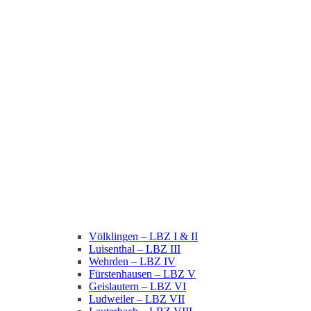
Völklingen – LBZ I & II
Luisenthal – LBZ III
Wehrden – LBZ IV
Fürstenhausen – LBZ V
Geislautern – LBZ VI
Ludweiler – LBZ VII