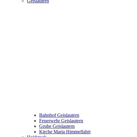
Geislautern
Bahnhof Geislautern
Feuerwehr Geislautern
Grube Geislautern
Kirche Maria Himmelfahrt