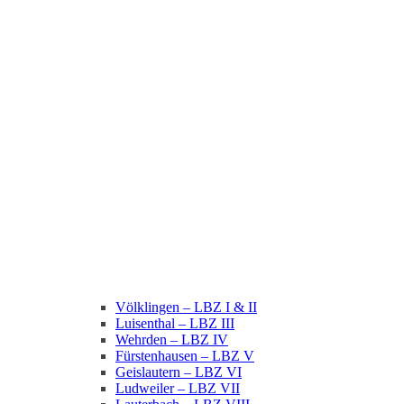
Völklingen – LBZ I & II
Luisenthal – LBZ III
Wehrden – LBZ IV
Fürstenhausen – LBZ V
Geislautern – LBZ VI
Ludweiler – LBZ VII