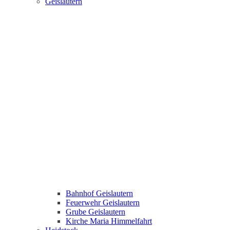
Geislautern
Bahnhof Geislautern
Feuerwehr Geislautern
Grube Geislautern
Kirche Maria Himmelfahrt