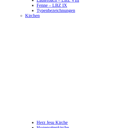
Lauterbach – LBZ VIII
Fenne – LBZ IX
Typenbezeichnungen
Kirchen
Herz Jesu Kirche
Hugenottenkirche