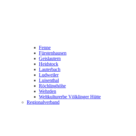
Fenne
Fürstenhausen
Geislautern
Heidstock
Lauterbach
Ludweiler
Luisenthal
Röchlinghöhe
Wehrden
Weltkulturerbe Völklinger Hütte
Regionalverband