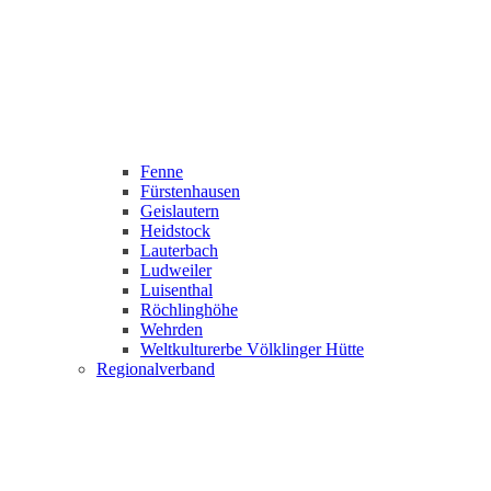
Fenne
Fürstenhausen
Geislautern
Heidstock
Lauterbach
Ludweiler
Luisenthal
Röchlinghöhe
Wehrden
Weltkulturerbe Völklinger Hütte
Regionalverband