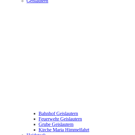
Geislautern
Bahnhof Geislautern
Feuerwehr Geislautern
Grube Geislautern
Kirche Maria Himmelfahrt