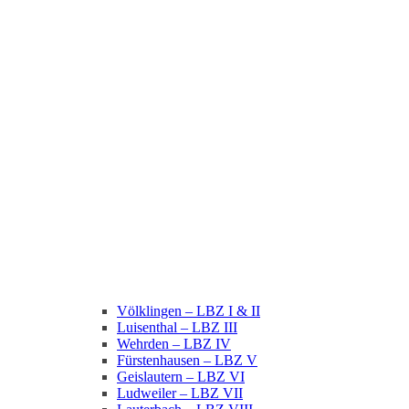
Völklingen – LBZ I & II
Luisenthal – LBZ III
Wehrden – LBZ IV
Fürstenhausen – LBZ V
Geislautern – LBZ VI
Ludweiler – LBZ VII