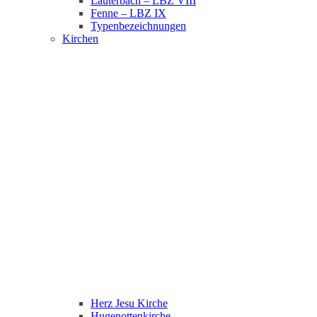
Lauterbach – LBZ VIII
Fenne – LBZ IX
Typenbezeichnungen
Kirchen
Herz Jesu Kirche
Hugenottenkirche