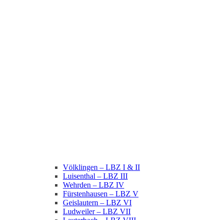
Völklingen – LBZ I & II
Luisenthal – LBZ III
Wehrden – LBZ IV
Fürstenhausen – LBZ V
Geislautern – LBZ VI
Ludweiler – LBZ VII