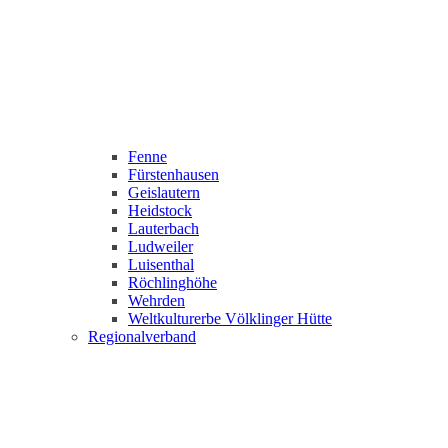
Fenne
Fürstenhausen
Geislautern
Heidstock
Lauterbach
Ludweiler
Luisenthal
Röchlinghöhe
Wehrden
Weltkulturerbe Völklinger Hütte
Regionalverband