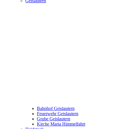
Geislautern
Bahnhof Geislautern
Feuerwehr Geislautern
Grube Geislautern
Kirche Maria Himmelfahrt