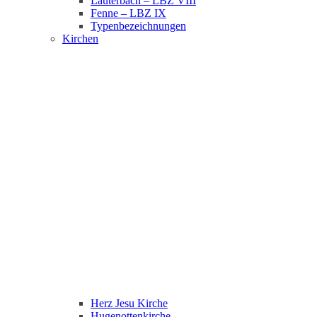
Lauterbach – LBZ VIII
Fenne – LBZ IX
Typenbezeichnungen
Kirchen
Herz Jesu Kirche
Hugenottenkirche