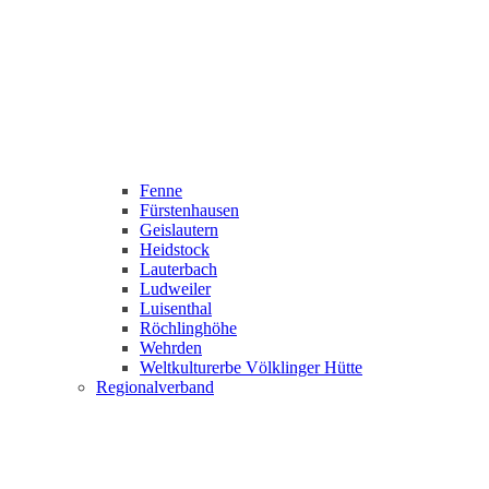
Fenne
Fürstenhausen
Geislautern
Heidstock
Lauterbach
Ludweiler
Luisenthal
Röchlinghöhe
Wehrden
Weltkulturerbe Völklinger Hütte
Regionalverband