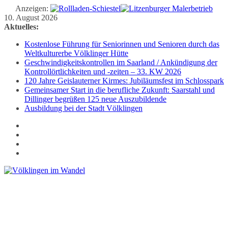
Anzeigen:
Zum
10. August 2026
Inhalt
Aktuelles:
springen
Kostenlose Führung für Seniorinnen und Senioren durch das
Weltkulturerbe Völklinger Hütte
Geschwindigkeitskontrollen im Saarland / Ankündigung der
Kontrollörtlichkeiten und -zeiten – 33. KW 2026
120 Jahre Geislauterner Kirmes: Jubiläumsfest im Schlosspark
Gemeinsamer Start in die berufliche Zukunft: Saarstahl und
Dillinger begrüßen 125 neue Auszubildende
Ausbildung bei der Stadt Völklingen