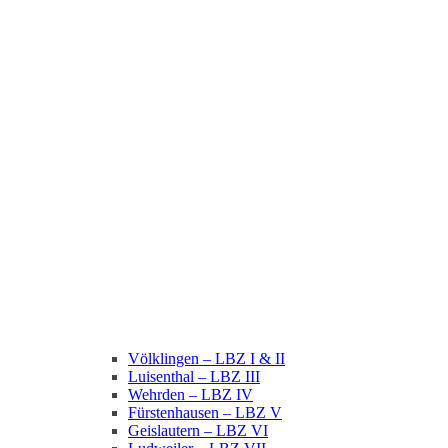
Völklingen – LBZ I & II
Luisenthal – LBZ III
Wehrden – LBZ IV
Fürstenhausen – LBZ V
Geislautern – LBZ VI