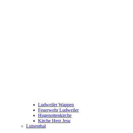
Ludweiler Wappen
Feuerwehr Ludweiler
Hugenottenkirche
Kirche Herz Jesu
Luisenthal