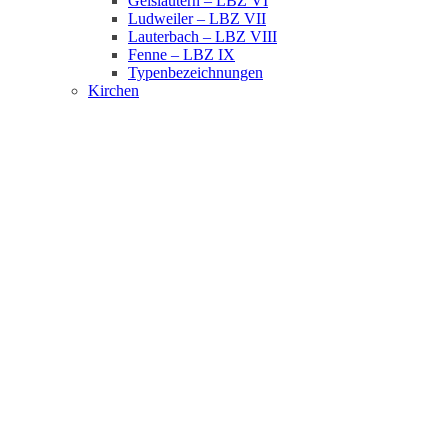
Geislautern – LBZ VI
Ludweiler – LBZ VII
Lauterbach – LBZ VIII
Fenne – LBZ IX
Typenbezeichnungen
Kirchen