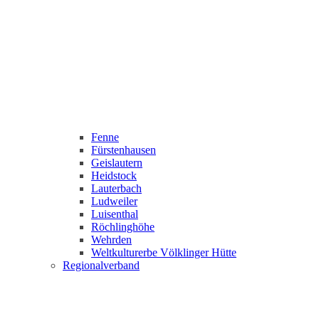
Fenne
Fürstenhausen
Geislautern
Heidstock
Lauterbach
Ludweiler
Luisenthal
Röchlinghöhe
Wehrden
Weltkulturerbe Völklinger Hütte
Regionalverband