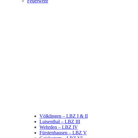
Feuerwehr
Völklingen – LBZ I & II
Luisenthal – LBZ III
Wehrden – LBZ IV
Fürstenhausen – LBZ V